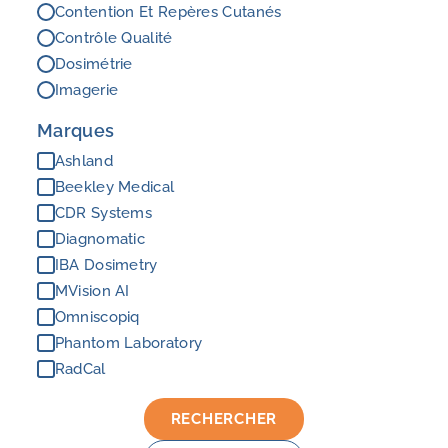
Contention Et Repères Cutanés
Contrôle Qualité
Dosimétrie
Imagerie
Marques
Ashland
Beekley Medical
CDR Systems
Diagnomatic
IBA Dosimetry
MVision AI
Omniscopiq
Phantom Laboratory
RadCal
RECHERCHER