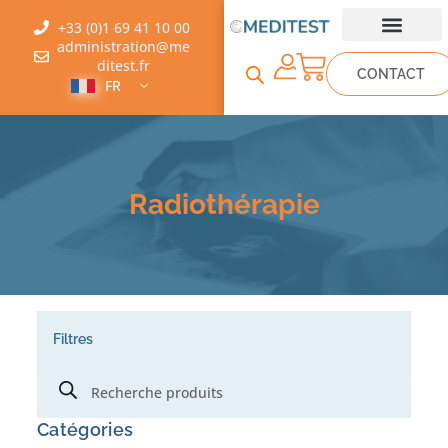
+33 (0)1 69 41 10 00
administration@me
ditest.fr
CONTACT
FR
Radiothérapie
Filtres
Catégories