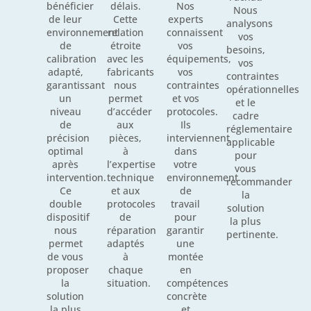
bénéficier
délais.
Nos
Nous
de leur
Cette
experts
analysons
environnement
relation
connaissent
vos
de
étroite
vos
besoins,
calibration
avec les
équipements,
vos
adapté,
fabricants
vos
contraintes
garantissant
nous
contraintes
opérationnelles
un
permet
et vos
et le
niveau
d’accéder
protocoles.
cadre
de
aux
Ils
réglementaire
précision
pièces,
interviennent
applicable
optimal
à
dans
pour
après
l’expertise
votre
vous
intervention.
technique
environnement
recommander
Ce
et aux
de
la
double
protocoles
travail
solution
dispositif
de
pour
la plus
nous
réparation
garantir
pertinente.
permet
adaptés
une
de vous
à
montée
proposer
chaque
en
la
situation.
compétences
solution
concrète
la plus
et