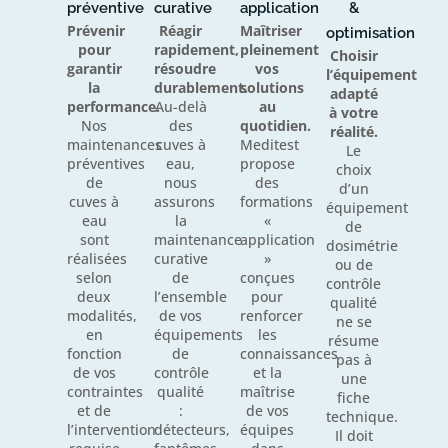
préventive
curative
application
&
Prévenir
Réagir
Maîtriser
optimisation
pour
rapidement,
pleinement
Choisir
garantir
résoudre
vos
l’équipement
la
durablement.
solutions
adapté
performance.
Au-delà
au
à votre
Nos
des
quotidien.
réalité.
maintenances
cuves à
Meditest
Le
préventives
eau,
propose
choix
de
nous
des
d’un
cuves à
assurons
formations
équipement
eau
la
«
de
sont
maintenance
application
dosimétrie
réalisées
curative
»
ou de
selon
de
conçues
contrôle
deux
l’ensemble
pour
qualité
modalités,
de vos
renforcer
ne se
en
équipements
les
résume
fonction
de
connaissances
pas à
de vos
contrôle
et la
une
contraintes
qualité
maîtrise
fiche
et de
:
de vos
technique.
l’intervention
détecteurs,
équipes
Il doit