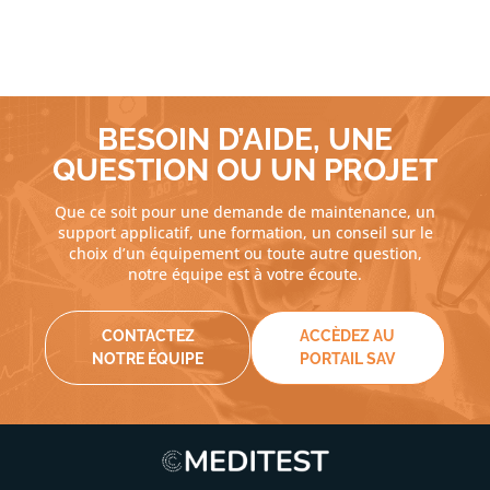
BESOIN D’AIDE, UNE
QUESTION OU UN PROJET
Que ce soit pour une demande de maintenance, un
support applicatif, une formation, un conseil sur le
choix d’un équipement ou toute autre question,
notre équipe est à votre écoute.
CONTACTEZ
ACCÈDEZ AU
NOTRE ÉQUIPE
PORTAIL SAV