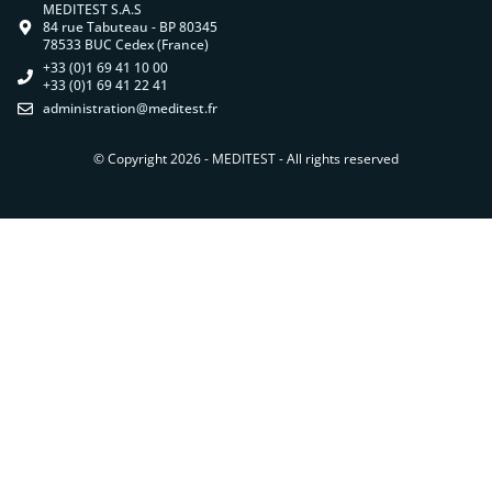
MEDITEST S.A.S
84 rue Tabuteau - BP 80345
78533 BUC Cedex (France)
+33 (0)1 69 41 10 00
+33 (0)1 69 41 22 41
administration@meditest.fr
© Copyright 2026 - MEDITEST - All rights reserved