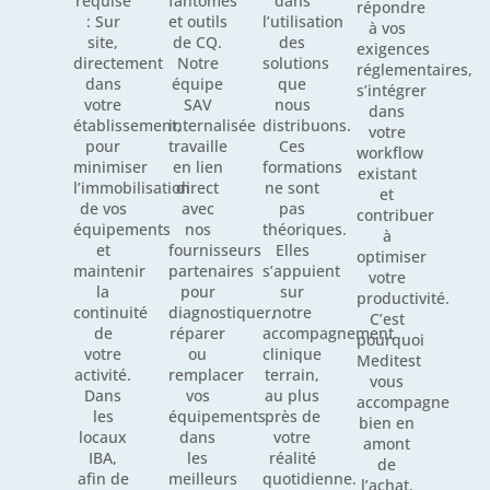
requise
fantômes
dans
répondre
: Sur
et outils
l’utilisation
à vos
site,
de CQ.
des
exigences
directement
Notre
solutions
réglementaires,
dans
équipe
que
s’intégrer
votre
SAV
nous
dans
établissement,
internalisée
distribuons.
votre
pour
travaille
Ces
workflow
minimiser
en lien
formations
existant
l’immobilisation
direct
ne sont
et
de vos
avec
pas
contribuer
équipements
nos
théoriques.
à
et
fournisseurs
Elles
optimiser
maintenir
partenaires
s’appuient
votre
la
pour
sur
productivité.
continuité
diagnostiquer,
notre
C’est
de
réparer
accompagnement
pourquoi
votre
ou
clinique
Meditest
activité.
remplacer
terrain,
vous
Dans
vos
au plus
accompagne
les
équipements
près de
bien en
locaux
dans
votre
amont
IBA,
les
réalité
de
afin de
meilleurs
quotidienne.
l’achat.