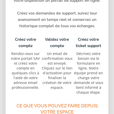
votre disposition un portail de support en ligne.
Créez vos demandes de support, suivez leur
avancement en temps réel et conservez un
historique complet de tous vos échanges.
Créez votre
Validez votre
Créez votre
compte
compte
ticket support
Rendez-vous sur
Un email de
Décrivez votre
notre portail SAV
confirmation vous
besoin via le
et créez votre
est envoyé.
formulaire en
compte en
Cliquez sur le lien
ligne. Notre
quelques clics à
d’activation pour
équipe prend en
l’aide de votre
finaliser la
charge votre
adresse email
création de votre
demande et vous
professionnelle.
espace.
tient informé à
chaque étape.
CE QUE VOUS POUVEZ FAIRE DEPUIS
VOTRE ESPACE