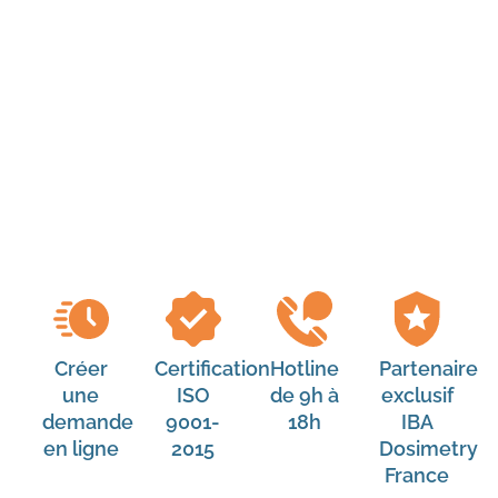
LA CRÉATION DE VOTRE COMPTE NE PREND QUE
QUELQUES MINUTES.
ACCÉDER AU PORTAIL SAV
Créer
Certification
Hotline
Partenaire
une
ISO
de 9h à
exclusif
demande
9001-
18h
IBA
en ligne
2015
Dosimetry
France