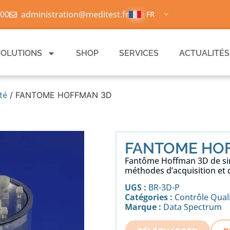
 00
administration@meditest.fr
FR
SOLUTIONS
SHOP
SERVICES
ACTUALITÉS
té
/ FANTOME HOFFMAN 3D
FANTOME HO
Fantôme Hoffman 3D de sim
méthodes d’acquisition et 
UGS :
BR-3D-P
Catégories :
Contrôle Qual
Marque :
Data Spectrum